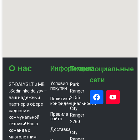
О нас
Информация
Техника
Социальные
сети
Условия
ST-DALYS.LT и MB
Park
покупки
„Sodininko dalys» –
Ranger
ваш надежный
2155
Политика
конфиденциальности
партнер в сфере
City
садовой и
Правила
Ranger
коммунальной
сайта
2260
техники! Наша
Доставка
команда с
City
многолетним
Ranger