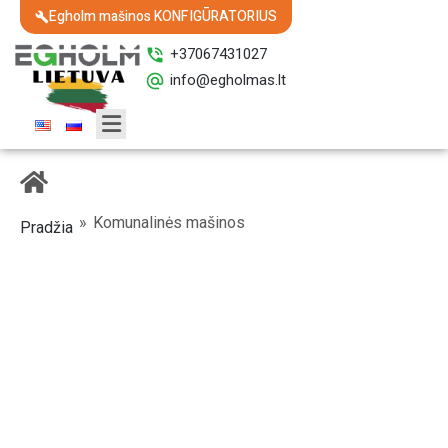
Egholm mašinos KONFIGŪRATORIUS
+37067431027
info@egholmas.lt
»
Komunalinės mašinos
Pradžia