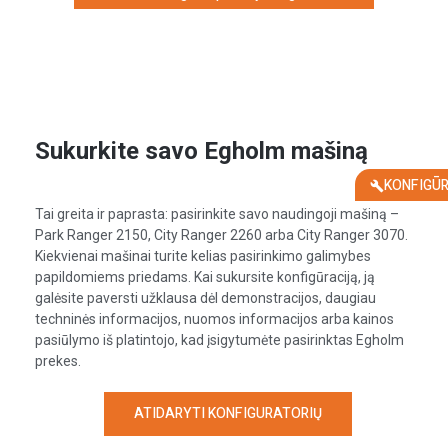
Sukurkite savo Egholm mašiną
KONFIGŪ
Tai greita ir paprasta: pasirinkite savo naudingoji mašiną –
Park Ranger 2150, City Ranger 2260 arba City Ranger 3070.
Kiekvienai mašinai turite kelias pasirinkimo galimybes
papildomiems priedams. Kai sukursite konfigūraciją, ją
galėsite paversti užklausa dėl demonstracijos, daugiau
techninės informacijos, nuomos informacijos arba kainos
pasiūlymo iš platintojo, kad įsigytumėte pasirinktas Egholm
prekes.
ATIDARYTI KONFIGURATORIŲ