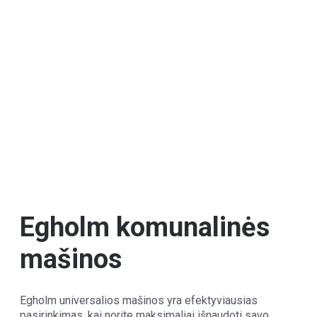
Egholm komunalinės
mašinos
Egholm universalios mašinos yra efektyviausias
pasirinkimas, kai norite maksimaliai išnaudoti savo