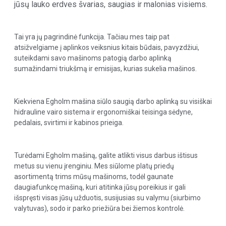
jūsų lauko erdves švarias, saugias ir malonias visiems.
Tai yra jų pagrindinė funkcija. Tačiau mes taip pat
atsižvelgiame į aplinkos veiksnius kitais būdais, pavyzdžiui,
suteikdami savo mašinoms patogią darbo aplinką
sumažindami triukšmą ir emisijas, kurias sukelia mašinos.
Kiekviena Egholm mašina siūlo saugią darbo aplinką su visiškai
hidrauline vairo sistema ir ergonomiškai teisinga sėdyne,
pedalais, svirtimi ir kabinos prieiga.
Turėdami Egholm mašiną, galite atlikti visus darbus ištisus
metus su vienu įrenginiu. Mes siūlome platų priedų
asortimentą trims mūsų mašinoms, todėl gaunate
daugiafunkcę mašiną, kuri atitinka jūsų poreikius ir gali
išspręsti visas jūsų užduotis, susijusias su valymu (siurbimo
valytuvas), sodo ir parko priežiūra bei žiemos kontrolė.