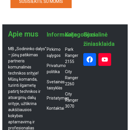
SUSISIEKITE SU MUMIS
Apie mus
Informacija
Kategorijos
Socialinė
žiniasklaida
MB „Sodininko dalys”
Pirkimo
Park
– jūsų patikimas
sąlygos
Ranger
partneris
2155
Privatumo
komunalinės
politika
City
technikos srityje!
Ranger
Mūsų komanda,
Svetainės
2260
turinti ilgametę
taisyklės
patirtį technikos ir
City
atsarginių dalių
Pristatymas
Ranger
srityje, užtikrina
3070
Kontaktai
aukščiausios
kokybės
aptarnavimą ir
profesionalias