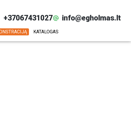
+37067431027
info@egholmas.lt
MONSTRACIJĄ
KATALOGAS