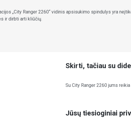
iacijos „City Ranger 2260“ vidinis apsisukimo spindulys yra neįti
ir dirbti arti kliūčių.
Skirti, tačiau su did
Su City Ranger 2260 jums reikia 
Jūsų tiesioginiai pri