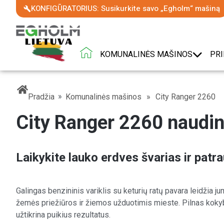
KONFIGŪRATORIUS: Susikurkite savo „Egholm“ mašiną
KOMUNALINĖS MAŠINOS
PRI
Į pradžią – Egholm Lithuania
»
Pradžia
Komunalinės mašinos
»
City Ranger 2260
City Ranger 2260 naudin
Laikykite lauko erdves švarias ir patr
Galingas benzininis variklis su keturių ratų pavara leidžia j
žemės priežiūros ir žiemos užduotimis mieste. Pilnas koky
užtikrina puikius rezultatus.