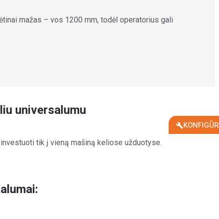
kėtinai mažas – vos 1200 mm, todėl operatorius gali
eliu universalumu
KONFIGŪR
investuoti tik į vieną mašiną keliose užduotyse.
valumai: