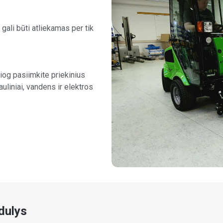
gali būti atliekamas per tik
siog pasiimkite priekinius
uliniai, vandens ir elektros
dulys