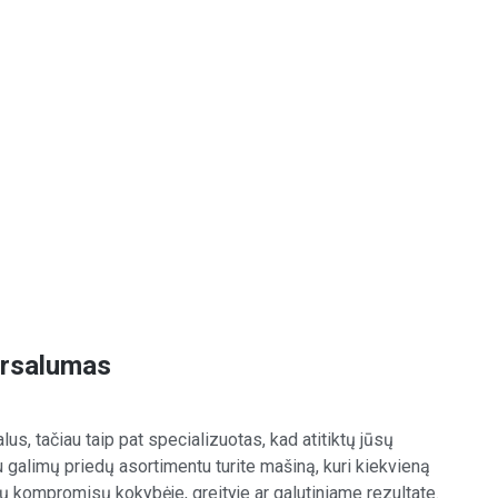
ersalumas
us, tačiau taip pat specializuotas, kad atitiktų jūsų
 galimų priedų asortimentu turite mašiną, kuri kiekvieną
kių kompromisų kokybėje, greityje ar galutiniame rezultate.