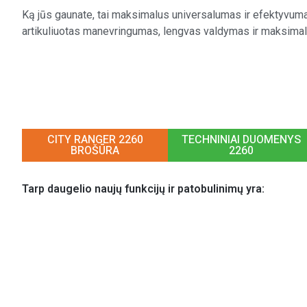
Ką jūs gaunate, tai maksimalus universalumas ir efektyvuma
artikuliuotas manevringumas, lengvas valdymas ir maksimal
CITY RANGER 2260
TECHNINIAI DUOMENYS
BROŠŪRA
2260
Tarp daugelio naujų funkcijų ir patobulinimų yra: