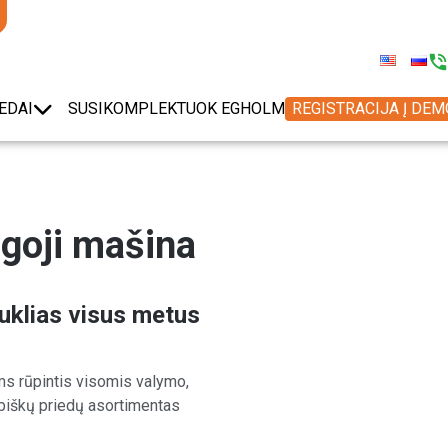
EDAI
SUSIKOMPLEKTUOK EGHOLM
REGISTRACIJA Į DE
goji mašina
auklias visus metus
ums rūpintis visomis valymo,
biškų priedų asortimentas