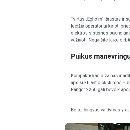
Tvirtas „Egholm“ išrastas ir
leidžia operatoriui keisti pri
elektros sistemos sujungiamo
važiuoti. Negaišite laiko dirb
Puikus manevringu
Kompaktiškas dizainas ir arti
apsisukti ant plokštumos – be
Ranger 2260 gali beveik apsis
Be to, lengvas valdymas yra p