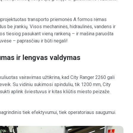
 suprojektuotas transporto priemonės A formos rėmas
edus be įrankių. Visos mechaninės, hidraulinės, vandens ir
s tiesiog pasukant vieną rankeną – ir mašina paruošta
tuvėse – paprasčiau ir būti negali!
mas ir lengvas valdymas
kuliuotas vairavimas užtikrina, kad City Ranger 2260 gali
veik. Su vidiniu sukimosi spinduliu, tik 1200 mm, City
ukti aplink šviestuvus ir kitas kliūtis miesto peizaže.
agrindinis tiek efektyvumui, tiek operatoriaus saugumui.