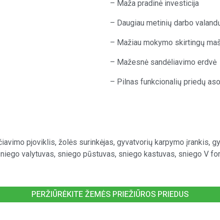
– Maža pradinė investicija
– Daugiau metinių darbo valandų
– Mažiau mokymo skirtingų ma
– Mažesnė sandėliavimo erdvė
– Pilnas funkcionalių priedų as
iavimo pjoviklis, žolės surinkėjas, gyvatvorių karpymo įrankis, gy
s, sniego valytuvas, sniego pūstuvas, sniego kastuvas, sniego V f
PERŽIŪRĖKITE ŽEMĖS PRIEŽIŪROS PRIEDUS