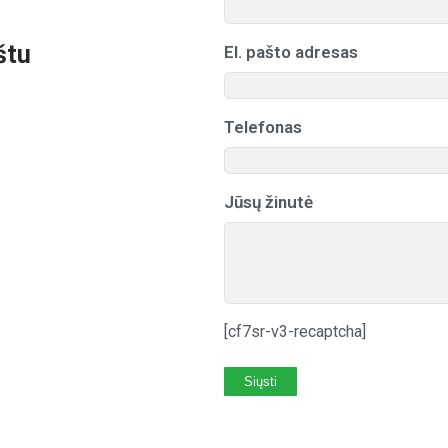
štu
El. pašto adresas
Telefonas
Jūsų žinutė
[cf7sr-v3-recaptcha]