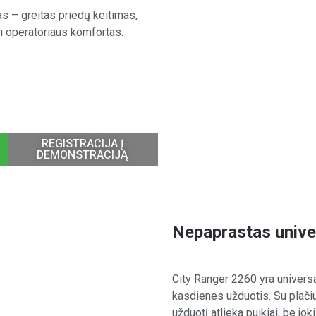
s – greitas priedų keitimas,
i operatoriaus komfortas.
REGISTRACIJA Į
DEMONSTRACIJĄ
Nepaprastas univ
City Ranger 2260 yra universal
kasdienes užduotis. Su plačiu
užduotį atlieka puikiai, be jo