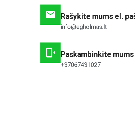
Rašykite mums el. pa
info@egholmas.lt
Paskambinkite mums
+37067431027