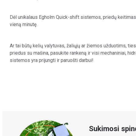
Dėl unikalaus Egholm Quick-shift sistemos, priedų keitimas 
vieną minutę.
Ar tai būtų kelių valytuvas, žaliųjų ar žiemos užduotims, tie
priedus su mašina, pasukite rankeną ir visi mechaniniai, hidra
sistemos yra prijungti ir paruošti darbui!
Sukimosi spin