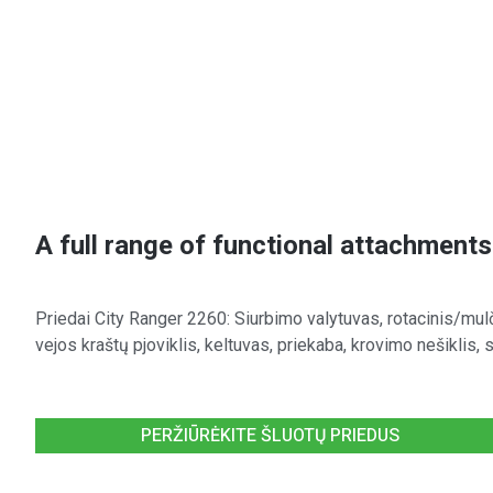
A full range of functional attachments
Priedai City Ranger 2260: Siurbimo valytuvas, rotacinis/mulč
vejos kraštų pjoviklis, keltuvas, priekaba, krovimo nešikli
PERŽIŪRĖKITE ŠLUOTŲ PRIEDUS