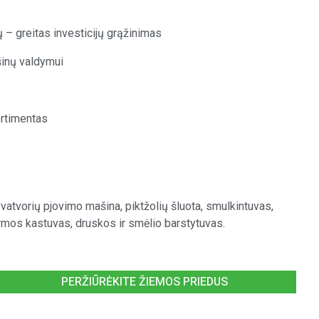
 – greitas investicijų grąžinimas
šinų valdymui
ortimentas
vatvorių pjovimo mašina, piktžolių šluota, smulkintuvas,
ormos kastuvas, druskos ir smėlio barstytuvas.
PERŽIŪRĖKITE ŽIEMOS PRIEDUS