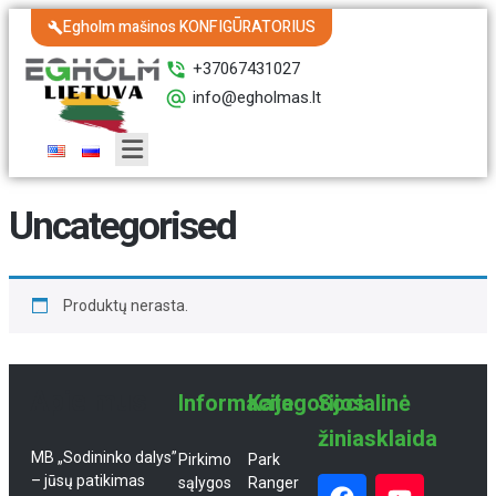
Egholm mašinos KONFIGŪRATORIUS
+37067431027
info@egholmas.lt
Uncategorised
Produktų nerasta.
Apie mus
Informacija
Kategorijos
Socialinė
žiniasklaida
MB „Sodininko dalys”
Pirkimo
Park
– jūsų patikimas
sąlygos
Ranger